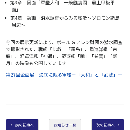
第3章 図面「軍艦大和 一般艤装図 最上甲板平
面」
第4章 動画「潜水調査からみる艦艇～ソロモン諸島
周辺～」
今回の展示更新により、ポール G アレン財団の潜水調査
で撮影された、戦艦「比叡」「霧島」、重巡洋艦「古
鷹」、軽巡洋艦「神通」、駆逐艦「暁」「巻雲」「新
月」の映像も公開しています。
第27回企画展 海底に眠る軍艦ー「大和」と「武蔵」ー
前の記事へ
お知らせ一覧
次の記事へ