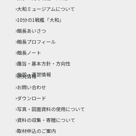
大和ミュージアムについて
10分の1戦艦「大和」
館長あいさつ
館長プロフィール
館長ノート
趣旨・基本方針・方向性
施設・運営情報
研究情報
お問い合わせ
ダウンロード
写真・図面資料の使用について
資料の収集・寄贈について
取材申込のご案内