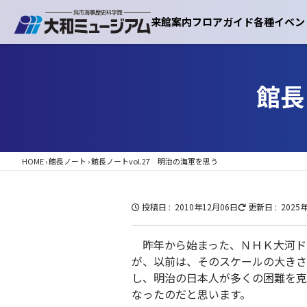
来館案内
フロアガイド
各種イベン
館長
HOME
›
館長ノート
›
館長ノートvol.27 明治の海軍を思う
投稿日
2010年12月06日
更新日
2025
昨年から始まった、ＮＨＫ大河ド
が、以前は、そのスケールの大きさ
し、明治の日本人が多くの困難を克
なったのだと思います。