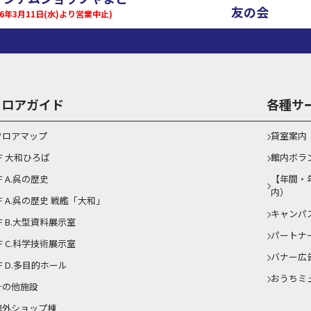
友の会
026年3月11日(水)より営業中止)
フロアガイド
各種サ
フロアマップ
貸室案内
1F 大和ひろば
館内ボラ
F A.呉の歴史
【年間・
内）
1F A.呉の歴史 戦艦「大和」
キャンパ
F B.大型資料展示室
パートナ
F C.科学技術展示室
バナー広
F D.多目的ホール
おうちミ
その他施設
館外ショップ棟