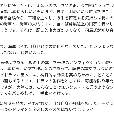
ても精読したとは言えないので、作品の細かな内容については
見識は素晴らしいと思います。まず、明治という時代を描こう
軍隊経験から、平和を重んじ、戦争を否定する気持ちは特に大
の海軍と、海軍の人物の中に、言わば発展途上の国家の若々し
そうです。それは、歴史的事実ばかりでなく、司馬氏が知り合
て、海軍はそれ自身ひとつの文化をなしていた、というような
うだなあ、と思いました。
馬作品である「坂の上の雲」を一種のノンフィクション小説と
は、素晴らしい文学作品なのであって、歴史の論文ではないの
ビドラマに至っては、視覚的な効果を高めるために、どんどん
い面もあるのです。ドラマの製作者としては、可能な限り専門
ですが、実際には、こんなことは無いなあ・・と言うようなシ
ラマを楽しめれば、一番良いわけです。
に興味を持ち、それぞれが、自分自身が興味を持ったテーマに
一つのドラマを２度楽しめるのではないでしょうか。