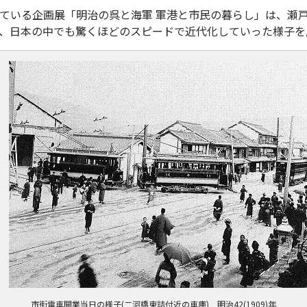
ている企画展「明治の呉と海軍 軍港と市民の暮らし」は、瀬
、日本の中でも驚くほどのスピードで近代化していった様子を
市街電車開業当日の様子(二河橋東詰付近の車庫) 明治42(1909)年