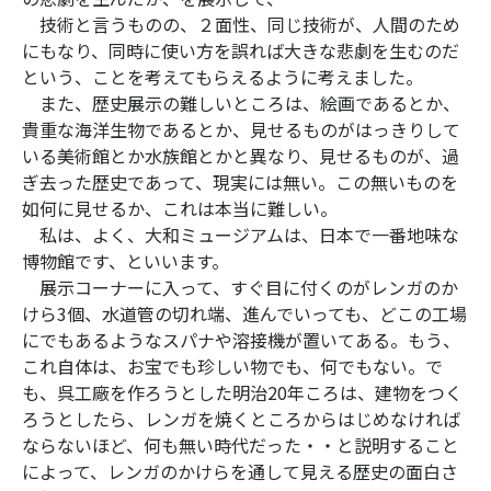
技術と言うものの、２面性、同じ技術が、人間のため
にもなり、同時に使い方を誤れば大きな悲劇を生むのだ
という、ことを考えてもらえるように考えました。
また、歴史展示の難しいところは、絵画であるとか、
貴重な海洋生物であるとか、見せるものがはっきりして
いる美術館とか水族館とかと異なり、見せるものが、過
ぎ去った歴史であって、現実には無い。この無いものを
如何に見せるか、これは本当に難しい。
私は、よく、大和ミュージアムは、日本で一番地味な
博物館です、といいます。
展示コーナーに入って、すぐ目に付くのがレンガのか
けら3個、水道管の切れ端、進んでいっても、どこの工場
にでもあるようなスパナや溶接機が置いてある。もう、
これ自体は、お宝でも珍しい物でも、何でもない。で
も、呉工廠を作ろうとした明治20年ころは、建物をつく
ろうとしたら、レンガを焼くところからはじめなければ
ならないほど、何も無い時代だった・・と説明すること
によって、レンガのかけらを通して見える歴史の面白さ