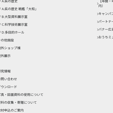
F A.呉の歴史
【年間・
内）
1F A.呉の歴史 戦艦「大和」
キャンパ
F B.大型資料展示室
パートナ
F C.科学技術展示室
バナー広
F D.多目的ホール
おうちミ
その他施設
館外ショップ棟
屋外展示
研究情報
お問い合わせ
ダウンロード
写真・図面資料の使用について
資料の収集・寄贈について
取材申込のご案内