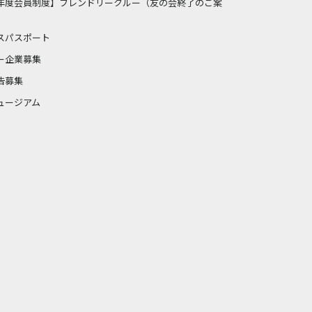
年度会員制度】フレンドリークルー（友の会終了のご案
スパスポート
ー企業募集
告募集
ュージアム