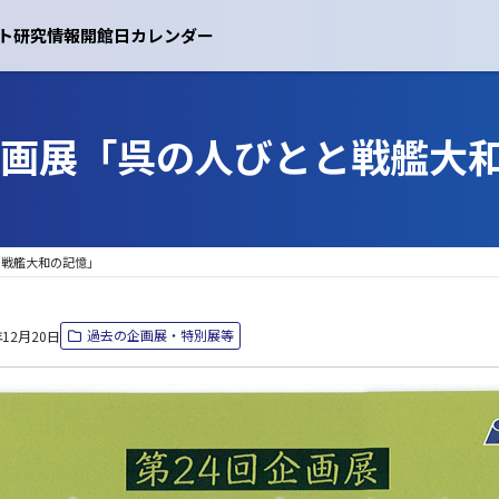
ト
研究情報
開館日カレンダー
企画展「呉の人びとと戦艦大
と戦艦大和の記憶」
過去の企画展・特別展等
年12月20日