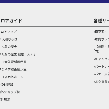
フロアガイド
各種サ
フロアマップ
貸室案内
1F 大和ひろば
館内ボラ
F A.呉の歴史
【年間・
内）
1F A.呉の歴史 戦艦「大和」
キャンパ
F B.大型資料展示室
パートナ
F C.科学技術展示室
バナー広
F D.多目的ホール
おうちミ
その他施設
館外ショップ棟
屋外展示