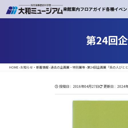
来館案内
フロアガイド
各種イベン
第24回
HOME
›
お知らせ・新着情報
›
過去の企画展・特別展等
›
第24回企画展「呉の人びと
投稿日
2016年04月27日
更新日
2024