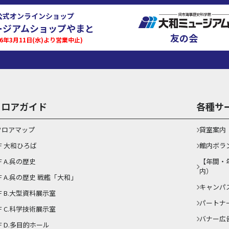
公式オンラインショップ
ージアムショップやまと
友の会
026年3月11日(水)より営業中止)
フロアガイド
各種サ
フロアマップ
貸室案内
1F 大和ひろば
館内ボラ
F A.呉の歴史
【年間・
内）
1F A.呉の歴史 戦艦「大和」
キャンパ
F B.大型資料展示室
パートナ
F C.科学技術展示室
バナー広
F D.多目的ホール