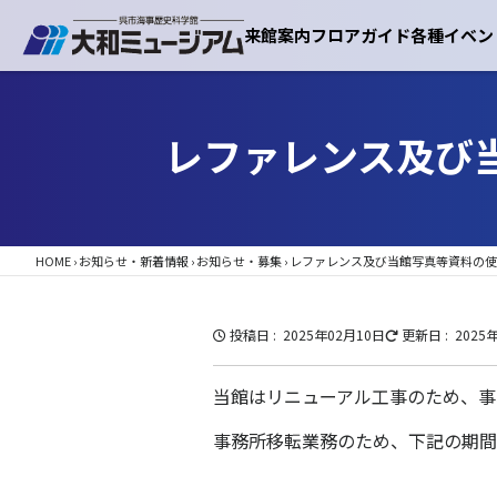
来館案内
フロアガイド
各種イベン
レファレンス及び
HOME
›
お知らせ・新着情報
›
お知らせ・募集
›
レファレンス及び当館写真等資料の使
投稿日
2025年02月10日
更新日
2025
当館はリニューアル工事のため、事
事務所移転業務のため、下記の期間