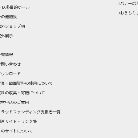
バナー広
F D.多目的ホール
おうちミ
その他施設
館外ショップ棟
屋外展示
研究情報
お問い合わせ
ダウンロード
写真・図面資料の使用について
資料の収集・寄贈について
取材申込のご案内
クラウドファンディング支援者一覧
関連サイト・リンク集
このサイトについて