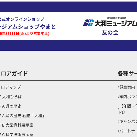
公式オンラインショップ
ージアムショップやまと
友の会
026年3月11日(水)より営業中止)
フロアガイド
各種サ
フロアマップ
貸室案内
1F 大和ひろば
館内ボラ
F A.呉の歴史
【年間・
内）
1F A.呉の歴史 戦艦「大和」
キャンパ
F B.大型資料展示室
パートナ
F C.科学技術展示室