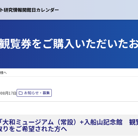
ト
研究情報
開館日カレンダー
観覧券をご購入いただいた
様へ
お知らせ・募集
年08月17日
）に「大和ミュージアム（常設）+入船山記念館 
取りをご希望された方へ