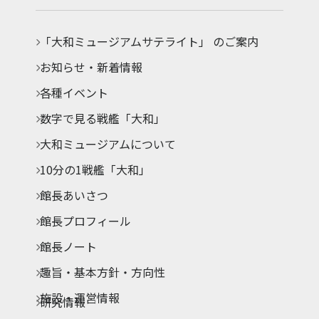
「大和ミュージアムサテライト」 のご案内
お知らせ・新着情報
各種イベント
数字で見る戦艦「大和」
大和ミュージアムについて
10分の1戦艦「大和」
館長あいさつ
館長プロフィール
館長ノート
趣旨・基本方針・方向性
施設・運営情報
研究情報